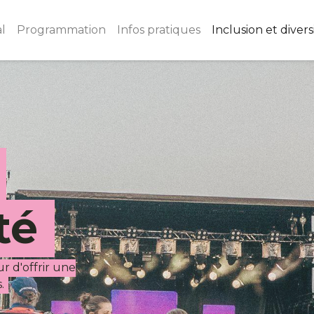
al
Programmation
Infos pratiques
Inclusion et divers
n
ité
r d'offrir une
.